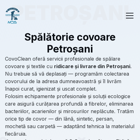
Spălătorie covoare
Petroșani
CovoClean oferă servicii profesionale de spălare
covoare și textile cu
ridicare și livrare din Petroșani
.
Nu trebuie să vă deplasați — programăm colectarea
covorului de la adresa dumneavoastră și îl livrăm
înapoi curat, igienizat și uscat complet.
Folosim echipamente profesionale și soluții ecologice
care asigură curățarea profundă a fibrelor, eliminarea
bacteriilor, acarienilor și mirosurilor neplăcute. Tratăm
orice tip de covor — din lână, sintetic, persan,
mochetă sau carpetă — adaptând tehnica la materialul
fiecăruia.