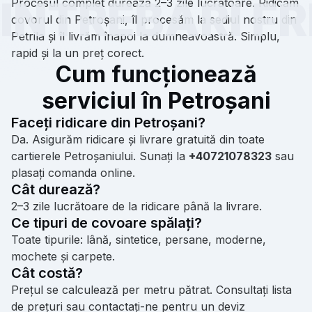
Procesul complet durează 2–3 zile lucrătoare. Ridicăm
covorul din Petroșani, îl procesăm la sediul nostru din
Petrila și îl livrăm înapoi la dumneavoastră. Simplu,
rapid și la un preț corect.
Cum funcționează
serviciul în Petroșani
Faceți ridicare din Petroșani?
Da. Asigurăm ridicare și livrare gratuită din toate
cartierele Petroșaniului. Sunați la
+40721078323
sau
plasați comanda online.
Cât durează?
2–3 zile lucrătoare de la ridicare până la livrare.
Ce tipuri de covoare spălați?
Toate tipurile: lână, sintetice, persane, moderne,
mochete și carpete.
Cât costă?
Prețul se calculează per metru pătrat. Consultați
lista
de prețuri
sau contactați-ne pentru un deviz